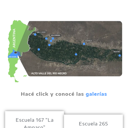
Hacé click y conocé las
galerías
Escuela 167 “La
Escuela 265
Amparo”