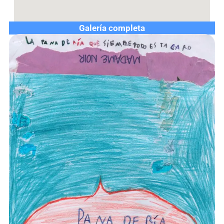
Galería completa